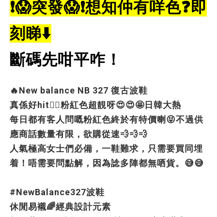
❗😱
突發
😱❗
想知仲有咩色
❓
即
刻睇
⬇️
斷碼先咁平咋！
🔥New balance NB 327 復古波鞋
真係好hit❤️‍🔥粉紅色超靚呀😍😍🤩日韓大熱
每日都有客人問嘅粉紅色終於有特價喇😝不過供
應商話數量有限，欲購從速💨💨💨
人氣極高女士們必備，一鞋難求，只需要買同埋
着！唔需要問點解，因為諗多陣都無哂貨。😅😅
#NewBalance327波鞋
休閒易襯🌈經典設計元素