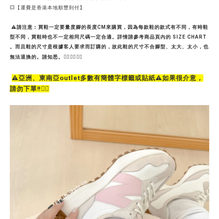
💥【運費是香港本地順豐到付】
⚠請注意︰買鞋一定要量度腳的長度CM來購買，因為每款鞋的款式有不同，有時鞋
型不同，買鞋時也不一定相同尺碼一定合適。詳情請參考商品頁內的 SIZE CHART
。而且鞋的尺寸是根據客人要求而訂購的，故此鞋的尺寸不合腳型、太大、太小，也
無法退換的。請知悉。🙇‍♀️🙇‍♀️🙇‍♀️
⚠️亞洲、東南亞outlet多數有簡體字標籤或貼紙⚠️如果很介意，
請勿下單‼️🙇‍♀️