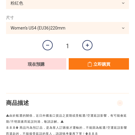
尺寸
現在預購
立即購買
商品描述
⚠️由於船運的關係，近日外國進口貨品之貨期或受船運/空運延誤影響，有可能會延
期/不明因素而延誤到港，敬請諒解。⚠️
🚢🚢🚢⛔ 商品均為預訂品，是為客人訂購後才運輸的，不能因為船運/空運延誤影響
而退款的，不能接受延誤的客人，請謹慎考量再下單！⛔🚢🚢🚢