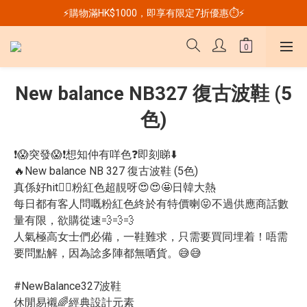
⚡購物滿HK$1000，即享有限定7折優惠⏱️⚡
New balance NB327 復古波鞋 (5
色)
❗😱突發😱❗想知仲有咩色❓即刻睇⬇️
🔥New balance NB 327 復古波鞋 (5色)
真係好hit❤️‍🔥粉紅色超靚呀😍😍🤩日韓大熱
每日都有客人問嘅粉紅色終於有特價喇😝不過供應商話數
量有限，欲購從速💨💨💨
人氣極高女士們必備，一鞋難求，只需要買同埋着！唔需
要問點解，因為諗多陣都無哂貨。😅😅
#NewBalance327波鞋
休閒易襯🌈經典設計元素