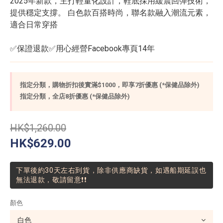
2025年新款，主打輕量化設計，鞋底採用緩震回彈技術，
提供穩定支撐。 白色款百搭時尚，聯名款融入潮流元素，
適合日常穿搭
✅保證退款✅用心經營Facebook專頁14年
指定分類，購物折扣後實滿$1000，即享7折優惠 (*保健品除外)
指定分類，全店8折優惠 (*保健品除外)
HK$1,260.00
HK$629.00
下單後約30天左右到貨，除非供應商缺貨，如遇船期延誤也
無法退款，敬請留意❗❗
顏色