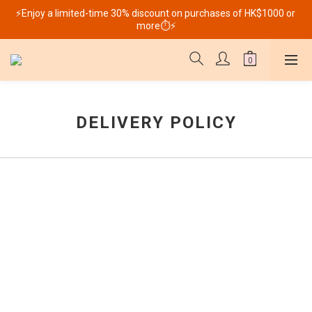
⚡Enjoy a limited-time 30% discount on purchases of HK$1000 or 
more⏱️⚡
DELIVERY POLICY