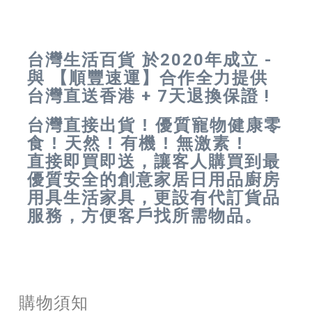
台灣生活百貨 於
2020年成立 -
與
【順豐速運】合作
全力提供
台灣直送香港 + 7天退換保證 !
台灣直接出貨 ! 優質寵物健康零
食 ! 天然 ! 有機 ! 無激素 !
直接
即買即送
，讓客人購買到最
優質安全的
創意家居日用品廚房
用具生活家
具
，更設有代訂貨品
服務，方便客戶找所需物品。
購物須知