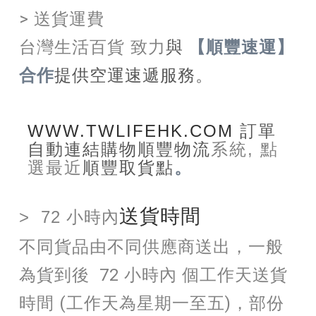
> 送貨運費
台灣生活百貨 致力
與
【順豐速運】
合作
提供空運速遞服務。
WWW.TWLIFEHK.COM
訂單
自動連結購物順豐物流
系統, 點
選最近
順豐取貨點
。
送貨時間
> 72 小時內
不同貨品由不同供應商送出，一般
為貨到後 72 小時內 個工作天送貨
時間 (工作天為星期一至五)，部份