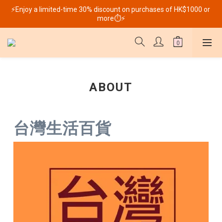
⚡Enjoy a limited-time 30% discount on purchases of HK$1000 or 
more⏱️⚡
ABOUT
台灣生活百貨