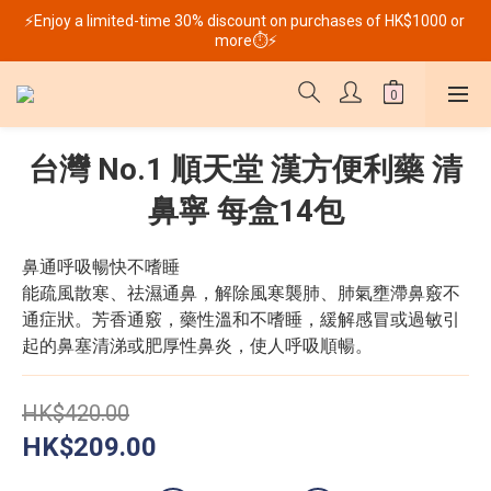
⚡Enjoy a limited-time 30% discount on purchases of HK$1000 or 
more⏱️⚡
台灣 No.1 順天堂 漢方便利藥 清
鼻寧 每盒14包
鼻通呼吸暢快不嗜睡
能疏風散寒、祛濕通鼻，解除風寒襲肺、肺氣壅滯鼻竅不
通症狀。芳香通竅，藥性溫和不嗜睡，緩解感冒或過敏引
起的鼻塞清涕或肥厚性鼻炎，使人呼吸順暢。
HK$420.00
HK$209.00