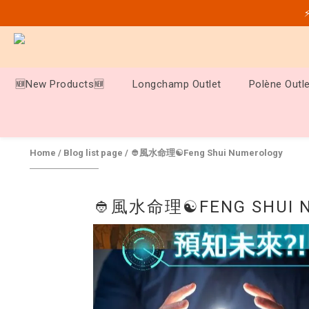
⚡
🆕New Products🆕
Longchamp Outlet
Polène Outle
Home
/
Blog list page
/
👲風水命理☯️Feng Shui Numerology
👲風水命理☯️FENG SHUI 