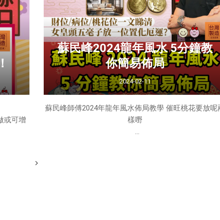
！
姓名與財運關聯
️呢度睇！
蘇民峰2024龍年風水 5分鐘教
據李丞責指出，如果姓名中有水的元素，今年正財運
！
你簡易佈局
能較好。而有木字邊的姓氏，偏財運會較好。但是，
果有刀字邊或金字邊的姓名，則要提防血光之災。
2024-02-11
蘇民峰師傅2024年龍年風水佈局教學 催旺桃花要放呢
」，因此
做或可增
樣嘢
數字與財運關聯
就到龍年，蘇民峰師傅教你如何調整活空間，以迎合
另外，李丞責也提到，對於數字，最旺財的數字是一
2024年的風水趨勢。包括如何有效化解煞星的影響，
三，且一字尾的數字是正財數，偏財數是逢三。此外
何利用簡單的擺設和裝飾來提升桃花運，以及如何通
驛馬數是八，文昌數是六，破財數是九，病數是四，
傳說女媧
風水布局加強財運和事業運。
星數是七。他建議投注者可以考慮這些數字。
日、初二
五日為牛
呢度睇！➡️⭐agnès b 特價專區⭐⬅️呢度睇！
有甚麼禁