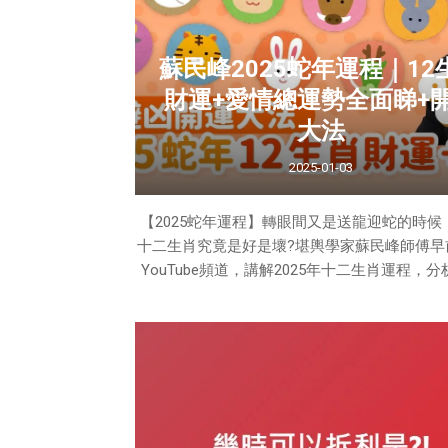
屬雞2025年財運、感情、桃花都是12生肖內
巳酉相合代表人緣好，各樣事情都比較穩定，
年是官非年，要注意突如其來的官非、
蘇民峰2025蛇年運程｜12
財運+愛情總運勢全面睇+
大法
2025-01-03
【2025蛇年運程】轉眼間又是送龍迎蛇的時候
十二生肖究竟是好是壞?堪輿學家蘇民峰師傅早
YouTube頻道，講解2025年十二生肖運程，
的愛情及財運，以及化解之法，即睇蘇師傅
12生肖運程運勢全面睇2025年屬蛇生肖運程
朋友今年本命年犯太歲，心情容易受到影響，
會特別負面，無論運氣好壞都容易受情緒左右