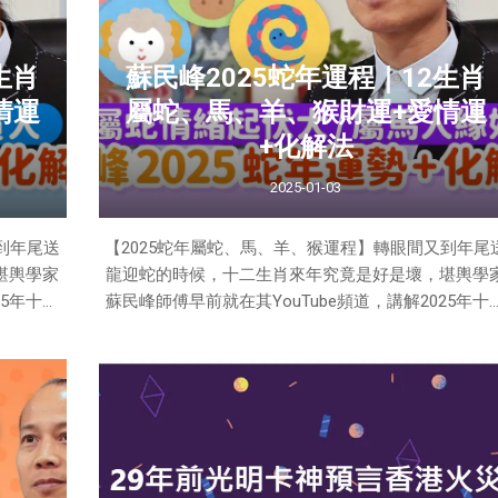
片：地震地
屬牛2025年「太歲遙合」，容易在工作事業上有遠方
，
人輔助，亦有機會認識外地人，即使感情方面有機會
生肖
蘇民峰2025蛇年運程｜12生肖
展成異地姻緣，但由於
情運
屬蛇、馬、羊、猴財運+愛情運
+化解法
2025-01-03
到年尾送
【2025蛇年屬蛇、馬、羊、猴運程】轉眼間又到年尾
堪輿學家
龍迎蛇的時候，十二生肖來年究竟是好是壞，堪輿學
25年十二
蘇民峰師傅早前就在其YouTube頻道，講解2025年十
25年生
生肖運程，這篇就先講解屬蛇、馬、羊、猴的2025年
肖運程。
資料圖片）
蘇民峰師傅為大家講解2025年12生肖運勢（資料圖
👇屬雞
片） 👇👇👇屬蛇、馬、羊、猴財運+愛情運+化解法👇👇
屬蛇2025蛇年運程—本命年犯太歲凶星多 屬蛇的朋友
年本命年犯太歲，心情容易受到影響，思想上都會特