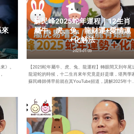
蘇民峰2025蛇年運程｜12生肖
係來
屬牛、虎、兔、龍財運+愛情運
+化解法
2025-01-03
未來》。
【2025蛇年屬牛、虎、兔、龍運程】轉眼間又到年尾
，
龍迎蛇的時候，十二生肖來年究竟是好是壞，堪輿學
蘇民峰師傅早前就在其YouTube頻道，講解2025年十
生肖運程，這篇就先講解屬牛、虎、兔、龍的2025年
肖運程。蘇民峰師傅為大家講解2025年12生肖運勢（
）
料圖片）
噴發——
日。
👇👇👇屬牛、虎、兔、龍財運+愛情運+化解法👇👇👇
警告。
屬牛2025運程—有貴人輔助、或有異地姻緣