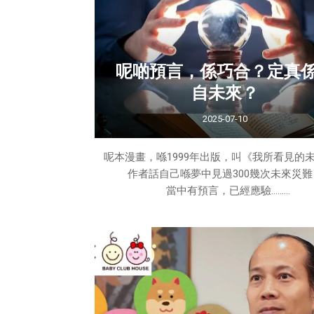
呢啲預言，係巧合？定真
自未來？
2025-07-10
呢本漫畫，喺1999年出版，叫《我所看見的
作者話自己喺夢中見過300幾次未來災難
當中有預言，已經應驗……
有啲，未來幾年內可能會發生。
一齊睇吓，11個最震撼嘅夢境——
夢境9：富士山爆發（圖片：富士山
夢中見到黑煙由山頂湧出，接住就大爆炸，岩漿
佢話，最有可能會發生喺2025年8月20
到今日，富士山仍未爆……但日本已經發布