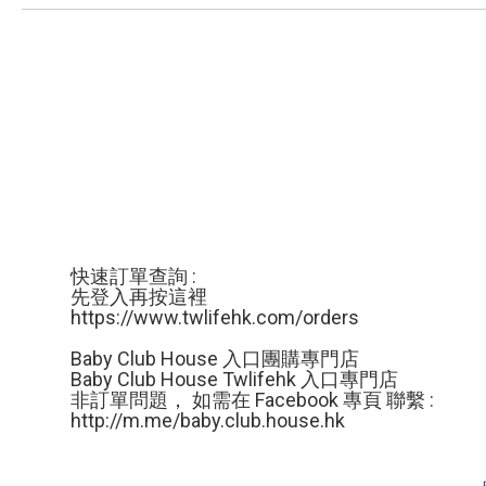
忌要注意呢？一起來看！
1. 忌外出、宴客
正月初三又叫「赤狗日」，在這一天容易與人
爭執，所以為了防止招惹口舌是非，盡量不要
友拜年。另「赤」字又有貧窮之意，
快速訂單查詢 :
先登入再按這裡
https://www.twlifehk.com/orders
Baby Club House 入口團購專門店
Baby Club House Twlifehk 入口專門店
非訂單問題， 如需在 Facebook 專頁 聯繫 :
http://m.me/
baby.club.house.hk