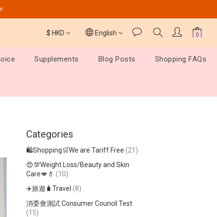
️⚡
$
HKD
English
hoice
Supplements
Blog Posts
Shopping FAQs
Categories
🛍️Shopping🛒We are Tariff Free
(21)
😍💯Weight Loss/Beauty and Skin
Care💋💄
(10)
✈️旅遊🧳Travel
(8)
消委會測試 Consumer Council Test
(15)