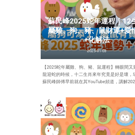
夢境11：台、日、港、菲 海底連環地震（圖
圖）
夢中見到日本外海爆炸，觸發海底裂縫
蘇民峰2025蛇年運程｜12
之後海嘯襲擊台灣、香港、菲
屬雞、狗、豬、鼠財運+愛
+化解法
2025-01-03
【2025蛇年屬雞、狗、豬、鼠運程】轉眼間又
龍迎蛇的時候，十二生肖來年究竟是好是壞，
蘇民峰師傅早前就在其YouTube頻道，講解20
生肖運程，這篇就先講解屬雞、狗、豬、鼠的20
肖運程。
蘇民峰師傅為大家講解2025年12生肖運勢（
👇👇👇屬雞、狗、豬、鼠財運+愛情運+化解法👇
2025運程—小心犯官非