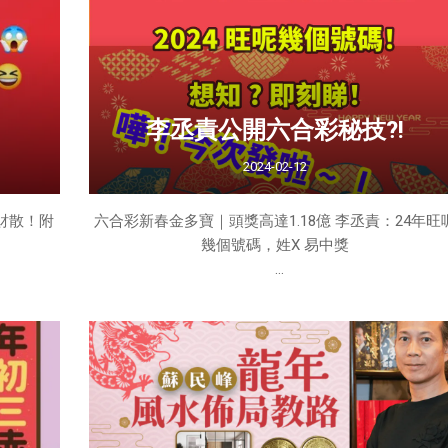
運勢+化解
1995年光明卡竟預言香港火災 6件世界大事成真包括91
025年有
事件2024年4月10日本港連環發生4宗火警，地區分別
括佐敦、洪水橋、葵芳以及筲箕灣等地區，令不少網
感嘆
李丞責公開六合彩秘技?!
2024-02-12
財散！附
六合彩新春金多寶｜頭獎高達1.18億 李丞責：24年旺
幾個號碼，姓X 易中獎
是長輩給
家都說，
財運「財
是初七還
一些小禁