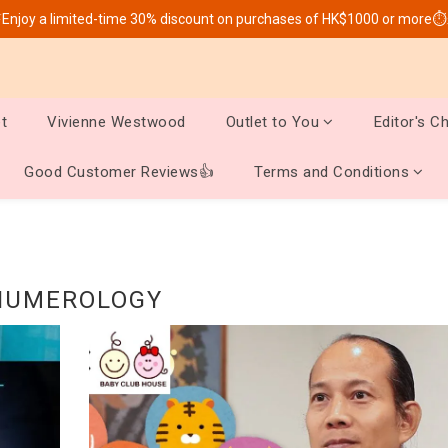
Enjoy a limited-time 30% discount on purchases of HK$1000 or more⏱
t
Vivienne Westwood
Outlet to You
Editor's C
Good Customer Reviews👍
Terms and Conditions
NUMEROLOGY