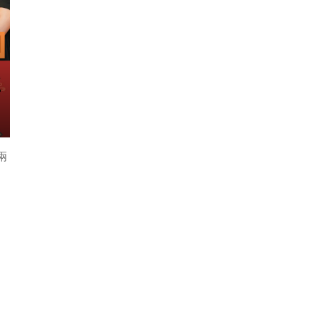
可
如
兩
和
如
，
過
災