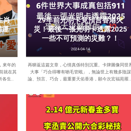
排行第四，
負面，無論運氣好壞都容易受情緒左右，會特別影響
但由於今
情生活，最好有喜事，例
是非
生肖
29年前光明卡竟預言香港火
開運
災！最後一張光明卡透露2025
一些不可預測的災難？！
2024-04-14
，來年的
再睇返這篇文章，心情真係特別沉重。卡牌圖像同世
前就在其
大事「巧合得嚟有啲毛管戙」，無論世上有幾多陰謀
分析各生肖
論、預言、巧合，最重要天佑香港，願今次宏福苑罹
點講！
者安息，傷者可以盡快康復，受災街坊早日有安身之
所、重建家園；多謝及敬佩仍然堅持搶救同留守前線
消防員同救援人員。亦期望事件可以促成真正嘅檢討
改善，等同類悲劇永遠唔好再喺我哋城市重演。
運勢屬蛇的
思想上都
，會特別