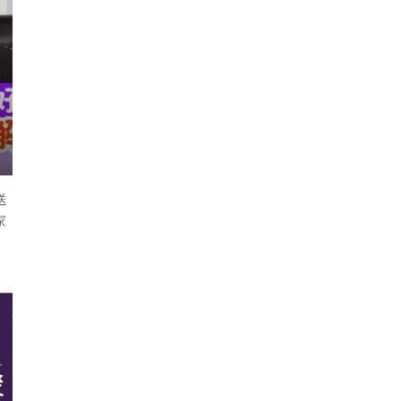
貴
進
送
家
二
生

今
別