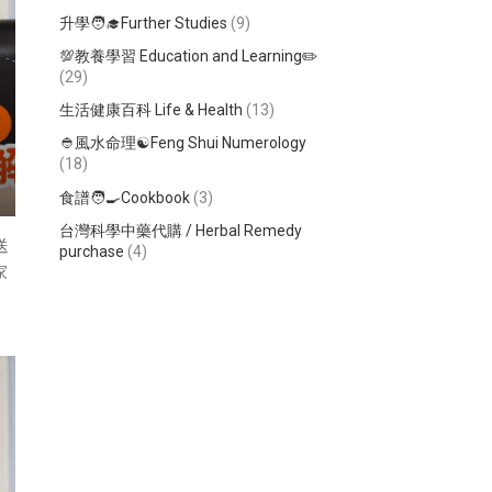
升學🧑‍🎓Further Studies
(9)
💯教養學習 Education and Learning✏️
(29)
生活健康百科 Life & Health
(13)
👲風水命理☯️Feng Shui Numerology
(18)
食譜🧑‍🍳Cookbook
(3)
台灣科學中藥代購 / Herbal Remedy
送
purchase
(4)
家
二
生
資