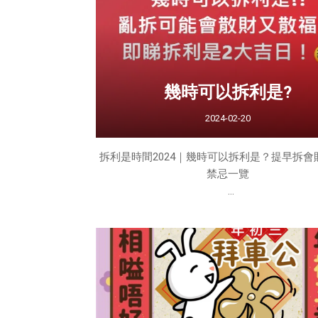
影響感情生活！詳細運程：蘇民峰2025年屬蛇
方法一文睇清 2025年屬馬生肖運程運勢屬馬在2
「咸池」桃花幫扶，別人對
幾時可以拆利是?
2024-02-20
拆利是時間2024｜幾時可以拆利是？提早拆會
禁忌一覽
新年來了，收到利是當然超級開心！利是不僅
晚輩的祝福，更蘊含了滿滿的希望和祈願。大
初七前不開利是，以免影響財運，甚至可能讓
散」。真正吉祥的拆利是時間是什麼時候呢？
是正月十五？為大家整合拆利是最佳時機和