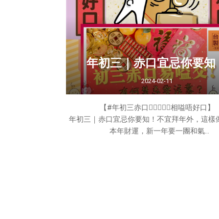
忌，幫你財運亨通，迎接豐富的新一年
呢度睇！➡️⏰倒數特價現貨區 - 買3件7折💥⬅
年初三｜赤口宜忌你要知
2024-02-11
拆利是日子/時間｜初七人日
【#年初三赤口👩🏻‍❤️‍👨🏻相嗌唔好口】
根據傳統，初七被認為是人類的誕生日「人日
年初三｜赤口宜忌你要知！不宜拜年外，這樣
在初七
本年財運，新一年要一團和氣
今天是大年初三，又稱為「豬日」，這是因為
創造萬物時先造了六畜，所以正月初一日為雞
日為狗日、初三日為豬日、初四日為羊日、初
日、初六日為馬日、初七日為人日，而年初三