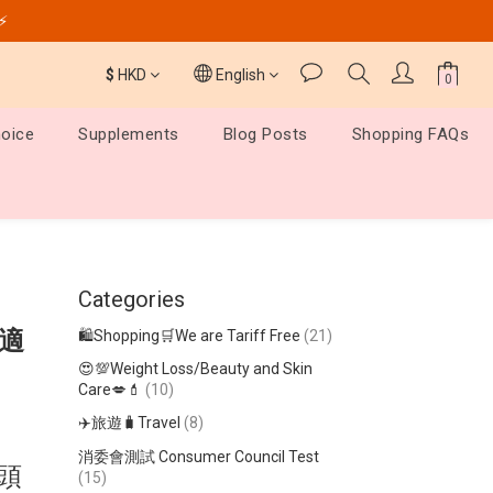
️⚡
$
HKD
English
hoice
Supplements
Blog Posts
Shopping FAQs
Categories
適
🛍️Shopping🛒We are Tariff Free
(21)
😍💯Weight Loss/Beauty and Skin
Care💋💄
(10)
✈️旅遊🧳Travel
(8)
消委會測試 Consumer Council Test
頭
(15)