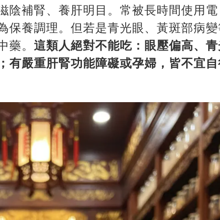
滋陰補腎、養肝明目。常被長時間使用電
為保養調理。但若是青光眼、黃斑部病變
中藥。
這類人絕對不能吃：眼壓偏高、青
；有嚴重肝腎功能障礙或孕婦，皆不宜自