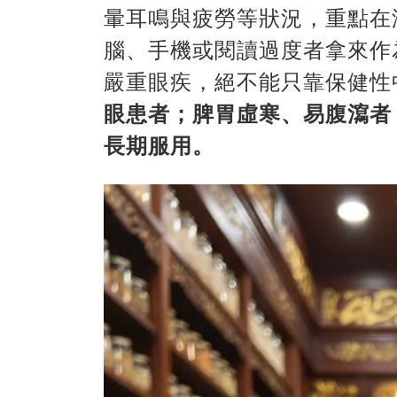
暈耳鳴與疲勞等狀況，重點在
腦、手機或閱讀過度者拿來作
嚴重眼疾，絕不能只靠保健性
眼患者；脾胃虛寒、易腹瀉者
長期服用。