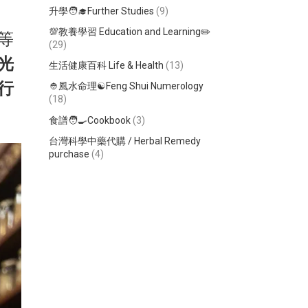
升學🧑‍🎓Further Studies
(9)
💯教養學習 Education and Learning✏️
等
(29)
光
生活健康百科 Life & Health
(13)
行
👲風水命理☯️Feng Shui Numerology
(18)
食譜🧑‍🍳Cookbook
(3)
台灣科學中藥代購 / Herbal Remedy
purchase
(4)