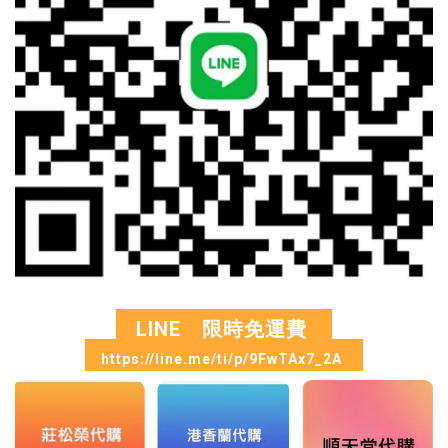
LINE 限時免運費
https://line.me/ti/p/9FwTAx7_2A