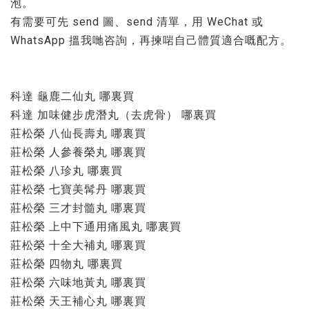
泡。
有需要可先 send 圖、send 清單，用 WeChat 或
WhatsApp 搵我哋咨詢，再揀啱自己體質適合嘅配方。
科達 龜鹿二仙丸 哪裏買
科達 加味健步虎潛丸（去虎骨） 哪裏買
莊松榮 八仙長壽丸 哪裏買
莊松榮 人參養榮丸 哪裏買
莊松榮 八珍丸 哪裏買
莊松榮 七寶美髯丹 哪裏買
莊松榮 三才封髓丸 哪裏買
莊松榮 上中下通用痛風丸 哪裏買
莊松榮 十全大補丸 哪裏買
莊松榮 四物丸 哪裏買
莊松榮 六味地黃丸 哪裏買
莊松榮 天王補心丸 哪裏買