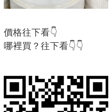
價格往下看👇
哪裡買？往下看👇👇