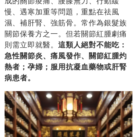
成的關節痠痛、腰膝無力、行動緩
慢、遇寒加重等問題，重點在祛風
濕、補肝腎、強筋骨。常作為銀髮族
關節保養方之一。但若關節紅腫劇痛
則需立即就醫。
這類人絕對不能吃：
急性關節炎、痛風發作、關節紅腫灼
熱者；孕婦；服用抗凝血藥物或肝腎
病患者。