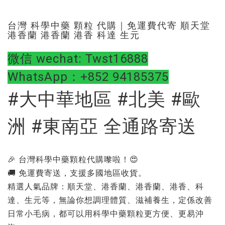
台灣 科學中藥 顆粒 代購｜免運費代寄 順天堂
港香蘭 港香蘭 港香 科達 生元
微信 wechat: Twst16888
WhatsApp：+852 94185375
#大中華地區 #北美 #歐
洲 #東南亞 全通路寄送
🎉 台灣科學中藥顆粒代購嚟啦！😍
🚚 免運費寄送，支援多國地區收貨。
精選人氣品牌：順天堂、港香蘭、港香蘭、港香、科
達、生元等，無論你想調理體質、滋補養生，定係改善
日常小毛病，都可以用科學中藥顆粒更方便、更易沖