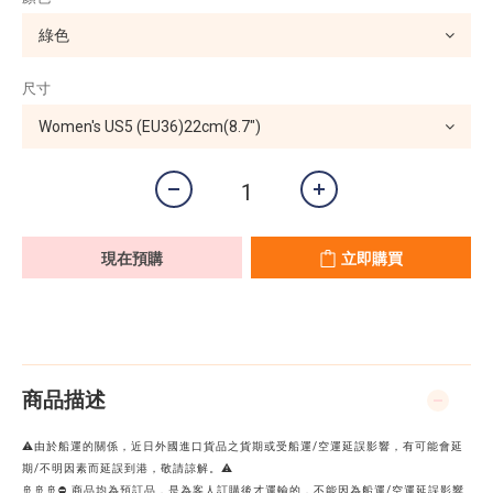
尺寸
現在預購
立即購買
商品描述
⚠️由於船運的關係，近日外國進口貨品之貨期或受船運/空運延誤影響，有可能會延
期/不明因素而延誤到港，敬請諒解。⚠️
🚢🚢🚢⛔ 商品均為預訂品，是為客人訂購後才運輸的，不能因為船運/空運延誤影響