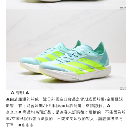
==⚠️ 聲明 ⚠️==
⚠️由於船運的關係，近日外國進口貨品之貨期或受船運/空運延誤
影響，有可能會延期/不明因素而延誤到港，敬請諒解。⚠️
🚢🚢🚢⛔ 商品均為預訂品，是為客人訂購後才運輸的，不能因為船
運/空運延誤影響而退款的，不能接受延誤的客人，請謹慎考量再
下單！⛔🚢🚢🚢