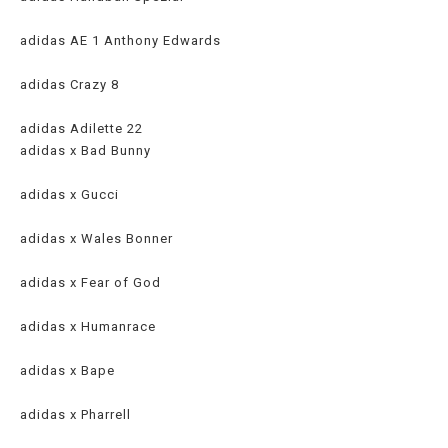
adidas AE 1 Anthony Edwards
adidas Crazy 8
adidas Adilette 22
adidas x Bad Bunny
adidas x Gucci
adidas x Wales Bonner
adidas x Fear of God
adidas x Humanrace
adidas x Bape
adidas x Pharrell