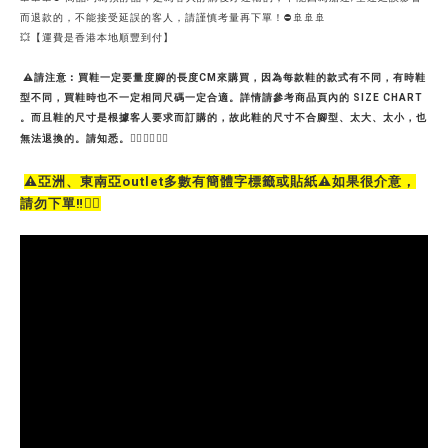
而退款的，不能接受延誤的客人，請謹慎考量再下單！⛔🚢🚢🚢
💥【運費是香港本地順豐到付】
⚠請注意︰買鞋一定要量度腳的長度CM來購買，因為每款鞋的款式有不同，有時鞋
型不同，買鞋時也不一定相同尺碼一定合適。詳情請參考商品頁內的 SIZE CHART
。而且鞋的尺寸是根據客人要求而訂購的，故此鞋的尺寸不合腳型、太大、太小，也
無法退換的。請知悉。🙇‍♀️🙇‍♀️🙇‍♀️
⚠️亞洲、東南亞outlet多數有簡體字標籤或貼紙⚠️如果很介意，
請勿下單‼️🙇‍♀️