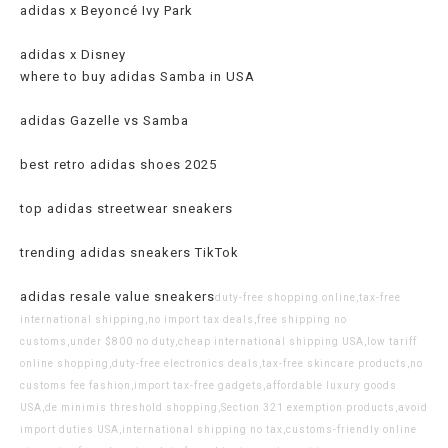
adidas x Beyoncé Ivy Park
adidas x Disney
where to buy adidas Samba in USA
adidas Gazelle vs Samba
best retro adidas shoes 2025
top adidas streetwear sneakers
trending adidas sneakers TikTok
adidas resale value sneakers
duty-free shopping online,tax-free
international shipping,no import tax deals,free shipping no
customs,under $800 no duty,cheap international shipping USA,low tariff
online shopping,duty-free electronics deals,tax-free skincare products,no
customs fee fashion,import tax-free gadgets,affordable luxury goods
USA,de minimis threshold shopping,Section 321 exemption products,avoid
import duties USA,international shipping no tax,customs-friendly online