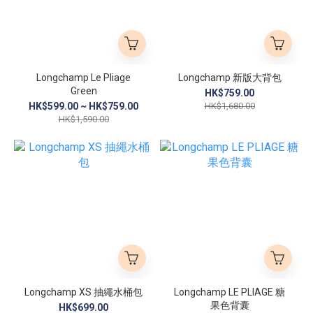
Longchamp Le Pliage
Longchamp 新版大背包
Green
HK$759.00
HK$599.00 ~ HK$759.00
HK$1,680.00
HK$1,590.00
Longchamp XS 抽繩水桶包
Longchamp LE PLIAGE 糖
果色背囊
HK$699.00