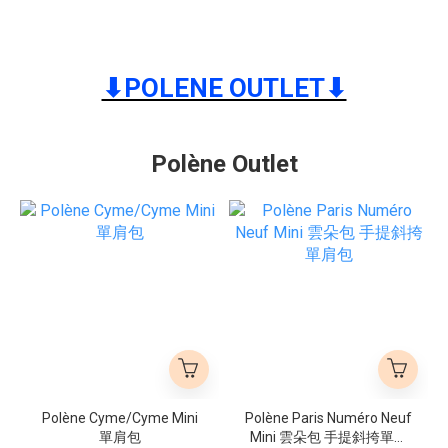
⬇︎POLENE OUTLET⬇︎
Polène Outlet
Polène Cyme/Cyme Mini
Polène Paris Numéro Neuf
單肩包
Mini 雲朵包 手提斜挎單肩