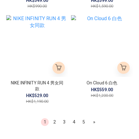
HK$549.00
HK$599.00
HK$990.00
HK$1,590.00
NIKE INFINITY RUN 4 男女同
On Cloud 6 白色
款
HK$559.00
HK$529.00
HK$1,200.00
HK$1,190.00
1
2
3
4
5
»