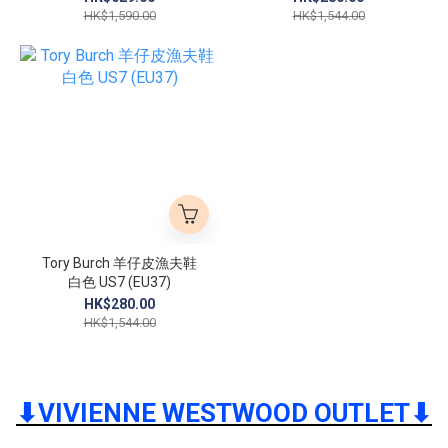
HK$1,590.00
HK$1,544.00
Tory Burch 羊仔皮漁夫鞋
白色 US7 (EU37)
HK$280.00
HK$1,544.00
⬇︎VIVIENNE WESTWOOD OUTLET⬇︎