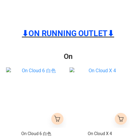
⬇︎ON RUNNING OUTLET⬇︎
On
On Cloud 6 白色
On Cloud X 4