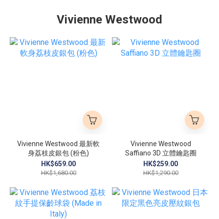
Vivienne Westwood
Vivienne Westwood 最新軟
Vivienne Westwood
身荔枝皮銀包 (粉色)
Saffiano 3D 立體鑰匙圈
HK$659.00
HK$259.00
HK$1,680.00
HK$1,290.00