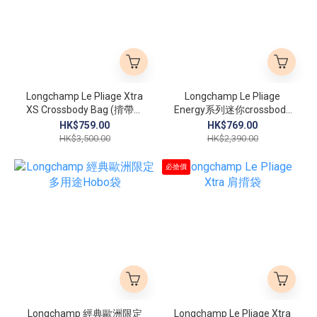
Longchamp Le Pliage Xtra
Longchamp Le Pliage
XS Crossbody Bag (揹帶可
Energy系列迷你crossbody
調教長短)
(揹帶可拆)
HK$759.00
HK$769.00
HK$3,500.00
HK$2,390.00
必搶價
Longchamp 經典歐洲限定
Longchamp Le Pliage Xtra