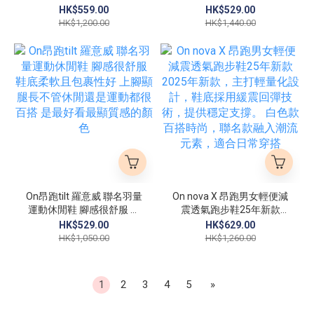
HK$559.00
HK$529.00
HK$1,200.00
HK$1,440.00
On昂跑tilt 羅意威 聯名羽量
On nova X 昂跑男女輕便減
運動休閒鞋 腳感很舒服 鞋
震透氣跑步鞋25年新款
底柔軟且包裹性好 上腳顯
2025年新款，主打輕量化
HK$529.00
HK$629.00
腿長不管休閒還是運動都很
設計，鞋底採用緩震回彈技
HK$1,050.00
HK$1,260.00
百搭 是最好看最顯質感的
術，提供穩定支撐。 白色
顏色
款百搭時尚，聯名款融入潮
流元素，適合日常穿搭
1
2
3
4
5
»