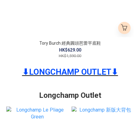
Tory Burch 經典圓頭芭蕾平底鞋
HK$629.00
HK$1,590.00
⬇︎LONGCHAMP OUTLET⬇︎
Longchamp Outlet