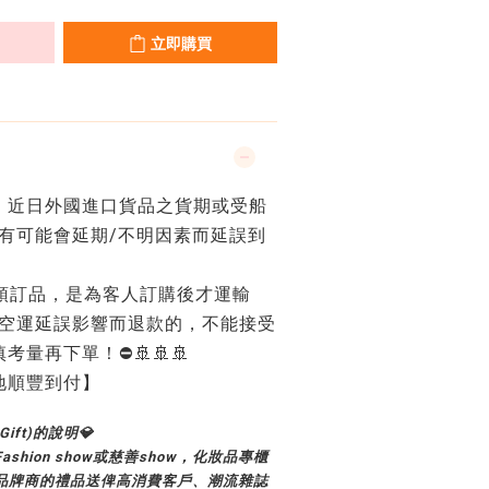
立即購買
係，近日外國進口貨品之貨期或受船
有可能會延期/不明因素而延誤到
均為預訂品，是為客人訂購後才運輸
/空運延誤影響而退款的，不能接受
量再下單！⛔🚢🚢🚢
地順豐到付】
ift)的說明💎
hion show或慈善show，化妝品專櫃
品牌商的禮品送俾高消費客戶、潮流雜誌