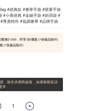
boBag #經典款 #奢華手袋 #限量手袋 
 #小香經典 #金鏈手袋 #斜孭袋 #
 #尊貴時尚 #低調奢華 #品牌手袋
滿$1000，即享7折優惠 (*保健品除外)
 (*保健品除外)
到貨，除非供應商缺貨，如遇船期延誤
❗❗