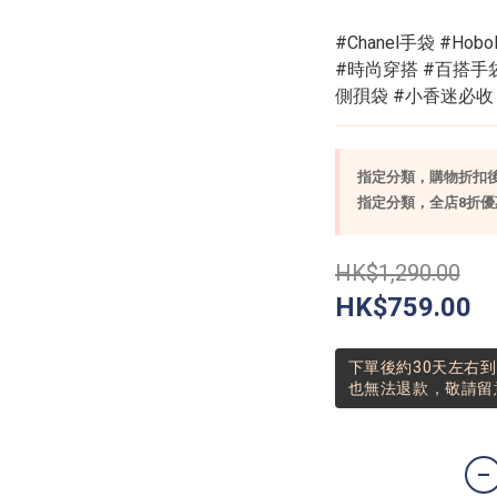
#Chanel手袋 #Ho
#時尚穿搭 #百搭手袋
側孭袋 #小香迷必收
指定分類，購物折扣後實
指定分類，全店8折優惠
HK$1,290.00
HK$759.00
下單後約30天左右
也無法退款，敬請留意