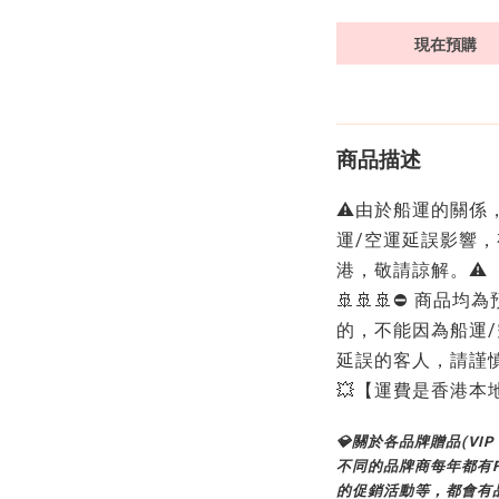
現在預購
商品描述
⚠️由於船運的關
運/空運延誤影響，
港，敬請諒解。⚠️
🚢🚢🚢⛔ 商品
的，不能因為船運
延誤的客人，請謹慎考
💥【運費是香港本
💎關於各品牌贈品(VIP G
不同的品牌商每年都有Fas
的促銷活動等，都會有