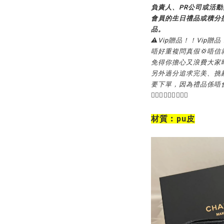
負責人、PR公司或活
會員的生日禮品或積分
品。
⚠️Vip贈品！！Vip贈品
唔好重複問真假💢唔信
免得你擔心又浪費大家時間啦💁🏻
另外過分追求完美、挑
要下單，因為禮品係唔
🙇🏻‍♀️🙇🏻‍♀️🙇🏻‍♀️
材質︰pu皮