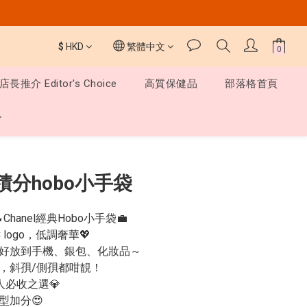
$
HKD
繁體中文
店長推介 Editor's Choice
高質保健品
部落格首頁
立即購買
IP積分hobo小手袋
Chanel經典Hobo小手袋💼
logo，低調奢華💖
m，剛好放到手機、銀包、化妝品～
，斜孭/側孭都咁靚！
必收之選💎
型加分😍