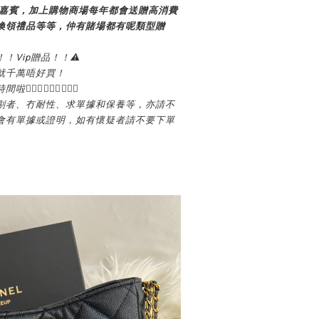
動嘉賓，加上購物商場每年都會送贈高消費
換領禮品等等，仲有賭場都有呢類型贈
！！Vip贈品！！⚠️
就千萬唔好買！
‍♀💁🏻‍♀💁🏻‍♀
剔者、冇耐性、求單據和保養等，亦請不
會有單據或證明，如有懷疑者請不要下單