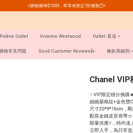
⚡購物滿HK$1000，即享有限定7折優惠⏱️⚡
Polène Outlet
Vivienne Westwood
Outlet-直送
購物常見問題
Good Customer Reviews👍
條款與細則
Chanel V
✨VIP限定積分換購🔥
細緻菱格紋+金色雙C 
尺寸20*9*16c
配搭金鏈皮穿肩帶
限量供應⚡，時尚達人
立即入手，為日常造