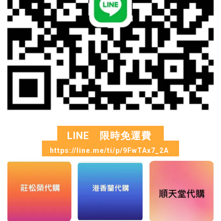
LINE 限時免運費
https://line.me/ti/p/9FwTAx7_2A