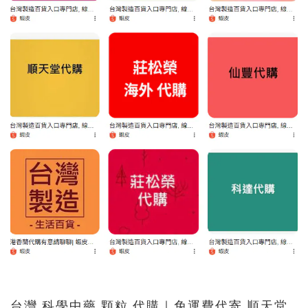
台灣 科學中藥 顆粒 代購｜免運費代寄 順天堂