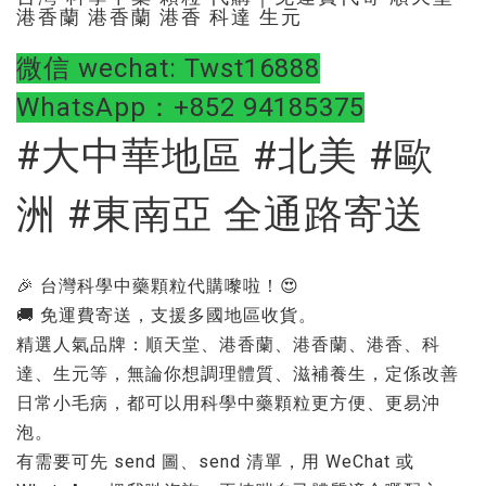
港香蘭 港香蘭 港香 科達 生元
微信 wechat: Twst16888
WhatsApp：+852 94185375
#大中華地區 #北美 #歐
洲 #東南亞 全通路寄送
🎉 台灣科學中藥顆粒代購嚟啦！😍
🚚 免運費寄送，支援多國地區收貨。
精選人氣品牌：順天堂、港香蘭、港香蘭、港香、科
達、生元等，無論你想調理體質、滋補養生，定係改善
日常小毛病，都可以用科學中藥顆粒更方便、更易沖
泡。
有需要可先 send 圖、send 清單，用 WeChat 或