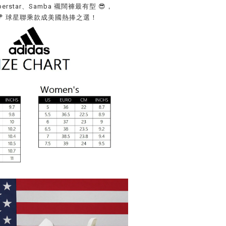
uperstar、Samba 襯闊褲最有型 😎，
zy、🏀 球星聯乘款成美國熱捧之選！