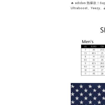
🔥 adidas 熱爆款！S
Ultraboost、Yee