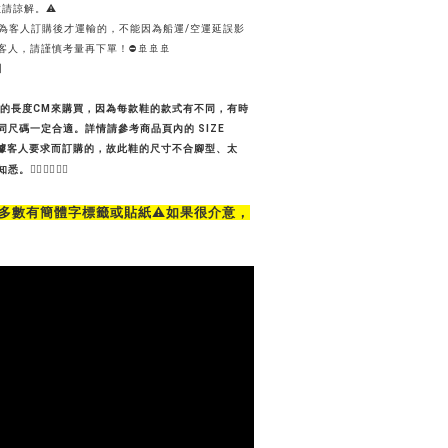
請諒解。⚠️
品，是為客人訂購後才運輸的，不能因為船運/空運延誤影
人，請謹慎考量再下單！⛔🚢🚢🚢
】
的長度CM來購買，因為每款鞋的款式有不同，有時
尺碼一定合適。詳情請參考商品頁內的 SIZE
根據客人要求而訂購的，故此鞋的尺寸不合腳型、太
🙇‍♀️🙇‍♀️
let多數有簡體字標籤或貼紙⚠️如果很介意，