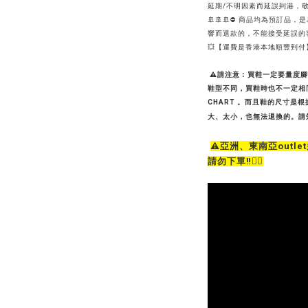
延期/不明因素而延誤到港，敬
🚢🚢🚢⛔ 商品均為預訂
響而退款的，不能接受延誤的客
💥【運費是香港本地順豐到付
⚠請注意︰買鞋一定要量度腳
鞋型不同，買鞋時也不一定相同
CHART 。而且鞋的尺寸是
大、太小，也無法退換的。請知悉。🙇‍♀️
⚠️亞洲、東南亞out
請勿下單‼️🙇‍♀️