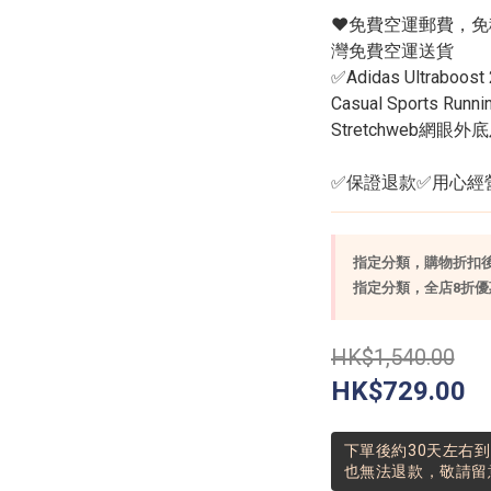
❤️免費空運郵費，
灣免費空運送貨
✅Adidas Ultraboost 
Casual Sports 
Stretchweb網眼外
✅保證退款✅用心經營F
指定分類，購物折扣後實
指定分類，全店8折優惠
HK$1,540.00
HK$729.00
下單後約30天左右
也無法退款，敬請留意