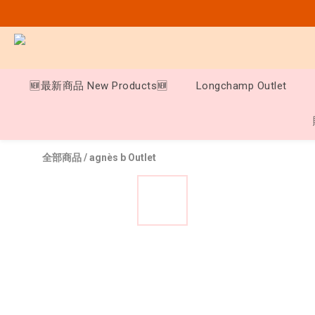
🆕最新商品 New Products🆕
Longchamp Outlet
全部商品
/
agnès b Outlet