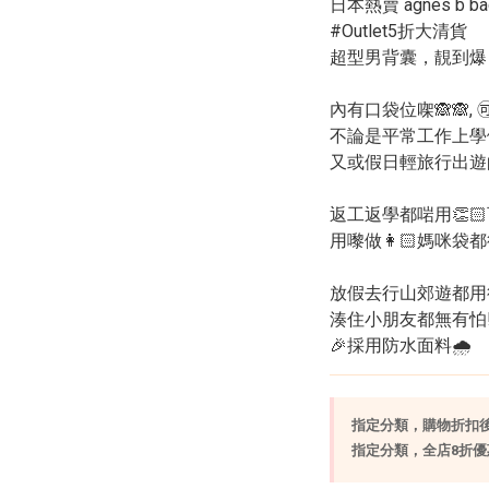
日本熱賣 agnès b ba
#Outlet5折大清貨
超型男背囊，靚到爆
內有口袋位㗎🙈🙈, 
不論是平常工作上學
又或假日輕旅行出遊
返工返學都啱用👏🏻
用嚟做👩🏻媽咪袋都
放假去行山郊遊都用得
湊住小朋友都無有怕!!
🎉採用防水面料🌧
指定分類，購物折扣後實
指定分類，全店8折優惠