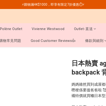
⚡購物滿HK$1000，即享有限定7折優惠⏱️⚡
Polène Outlet
Vivienne Westwood
Outlet-直送
購物常見問題
Good Customer Reviews👍
條款與細則
日本熱賣 ag
backpack
媽媽雖然買到成屋都係
嘢梗係要搵爸爸啦 🥰
襯特價就買嗰日本型男背