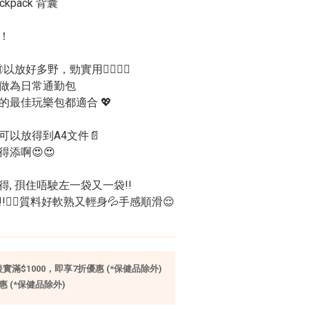
ckpack 背囊
！
以放好多野，勁實用👍🏻👍🏻
做為日常通勤包
的最佳玩樂包都適合 💖
可以放得到A4文件📄
得添啊😍😍
, 孭住唔駛左一袋又一袋!! 
👍🏻質料好軟熟又輕身💦手感順滑😌
滿$1000，即享7折優惠 (*保健品除外)
 (*保健品除外)