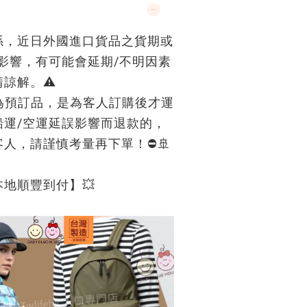
係，近日外國進口貨品之貨期或
影響，有可能會延期/不明因素
諒解。⚠️
品均為預訂品，是為客人訂購後才運
船運/空運延誤影響而退款的，
人，請謹慎考量再下單！⛔🚢
本地順豐到付】💥