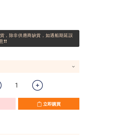
到貨，除非供應商缺貨，如遇船期延誤
❗❗
立即購買