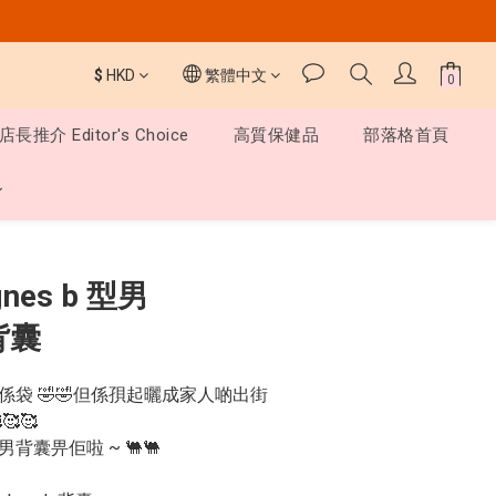
$
HKD
繁體中文
店長推介 Editor's Choice
高質保健品
部落格首頁
立即購買
nes b 型男
 背囊
袋 🤣🤣但係孭起曬成家人啲出街
🥰
囊畀佢啦 ~ 🐫🐫