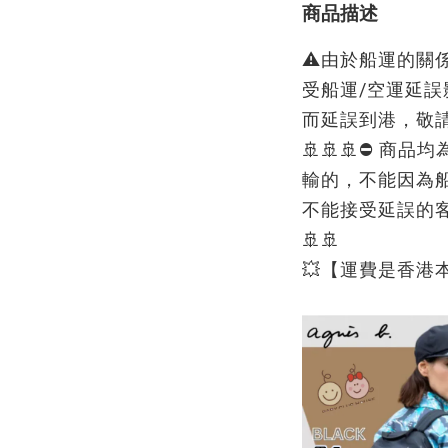
商品描述
⚠️由於船運的關
受船運/空運延誤
而延誤到港，敬請
🚢🚢🚢⛔ 商
輸的，不能因為
不能接受延誤的客
🚢🚢
💥【運費是香港