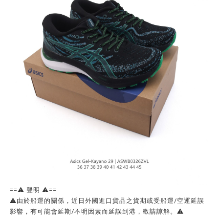
==⚠️ 聲明 ⚠️==
⚠️由於船運的關係，近日外國進口貨品之貨期或受船運/空運延誤
影響，有可能會延期/不明因素而延誤到港，敬請諒解。⚠️