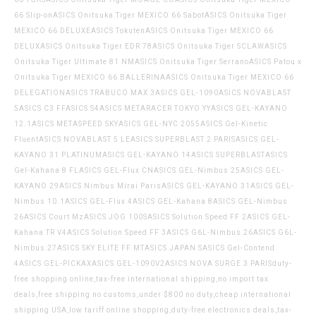
66 Slip-onASICS Onitsuka Tiger MEXICO 66 SabotASICS Onitsuka Tiger
MEXICO 66 DELUXEASICS TokutenASICS Onitsuka Tiger MEXICO 66
DELUXASICS Onitsuka Tiger EDR 78ASICS Onitsuka Tiger SCLAWASICS
Onitsuka Tiger Ultimate 81 NMASICS Onitsuka Tiger SerranoASICS Patou x
Onitsuka Tiger MEXICO 66 BALLERINAASICS Onitsuka Tiger MEXICO 66
DELEGATIONASICS TRABUCO MAX 3ASICS GEL-1090ASICS NOVABLAST
5ASICS C3 FFASICS S4ASICS METARACER TOKYO YYASICS GEL-KAYANO
12.1ASICS METASPEED SKYASICS GEL-NYC 2055ASICS Gel-Kinetic
FluentASICS NOVABLAST 5 LEASICS SUPERBLAST 2 PARISASICS GEL-
KAYANO 31 PLATINUMASICS GEL-KAYANO 14ASICS SUPERBLASTASICS
Gel-Kahana 8 FLASICS GEL-Flux CNASICS GEL-Nimbus 25ASICS GEL-
KAYANO 29ASICS Nimbus Mirai ParisASICS GEL-KAYANO 31ASICS GEL-
Nimbus 10.1ASICS GEL-Flux 4ASICS GEL-Kahana 8ASICS GEL-Nimbus
26ASICS Court MzASICS JOG 100SASICS Solution Speed FF 2ASICS GEL-
Kahana TR V4ASICS Solution Speed FF 3ASICS G6L-Nimbus 26ASICS G6L-
Nimbus 27ASICS SKY ELITE FF MTASICS JAPAN SASICS Gel-Contend
4ASICS GEL-PICKAXASICS GEL-1090V2ASICS NOVA SURGE 3 PARIS
duty-
free shopping online,tax-free international shipping,no import tax
deals,free shipping no customs,under $800 no duty,cheap international
shipping USA,low tariff online shopping,duty-free electronics deals,tax-