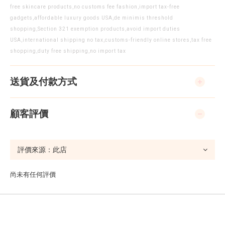
free skincare products,no customs fee fashion,import tax-free
gadgets,affordable luxury goods USA,de minimis threshold
shopping,Section 321 exemption products,avoid import duties
USA,international shipping no tax,customs-friendly online stores,tax free
shopping,duty free shipping,no import tax
送貨及付款方式
顧客評價
尚未有任何評價