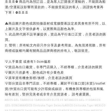
🚢🚢🚢⛔ 商品均為預訂品，是為客人訂購後才運輸的，不能因為船
運/空運延誤影響而退款的，不能接受延誤的客人，請謹慎考量再
下單！⛔🚢🚢🚢
⚠️商品圖片顏色或因拍攝器材或電腦螢幕設定差異會有所不同，以
上圖片及文字僅供參考，以實際商品顏色為準。
1. 此品牌代購不設單據提供，貨品為平行進口正貨，介意者請勿購
買。
2. 聲明：所有帖文內容只作分享及參考用途。為免混淆視聽，所有
商標或版權均屬有關商品品牌商標的持有人，敬請留意。
💡人手量度 或會有1-3cm偏差
💡貨品為出口廠貨，非專門店購入，不經專櫃，介意者請勿購買
💡圖片只供參考，顏色或許有少量色差
💡原單貨有機會剪標/換標，介意者請勿購買
💡部分貨品非專門店款，不經專櫃，屬於平行進口貨(水貨)/outlet
貨/外貿出口貨可能有少許瑕疵或線頭，有機會與專櫃的包裝和氣
味有差別，堅持完美者或非常介意貨源者， 請考慮選購。
ASICS GEL TRABUCO 13ASICS SKY ELITE FF MT3ASICS GEL-1130ASICS
GEL-SONOMAASICS Onitsuka Tiger DelecityASICS Onitsuka Tiger MEXICO
66 TGRSASICS Onitsuka Tiger MOAGE COASICS Onitsuka Tiger MEXICO