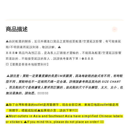
商品描述
⚠️由於船運的關係，近日外國進口貨品之貨期或受船運/空運延誤影響，有可能會延
期/不明因素而延誤到港，敬請諒解。⚠️
🚢🚢🚢⛔ 商品均為預訂品，是為客人訂購後才運輸的，不能因為船運/空運延誤影響
而退款的，不能接受延誤的客人，請謹慎考量再下單！⛔🚢🚢🚢
💥【運費是香港本地順豐到付】
⚠請注意︰買鞋一定要量度腳的長度CM來購買，因為每款鞋的款式有不同，有時鞋
型不同，買鞋時也不一定相同尺碼一定合適。詳情請參考商品頁內的 SIZE CHART
。而且鞋的尺寸是根據客人要求而訂購的，故此鞋的尺寸不合腳型、太大、太小，也
無法退換的。請知悉。🙇‍♀️🙇‍♀️🙇‍♀️
⚠️除了台灣和香港的outlet是用繁體字，現在全部亞洲、東南亞地區outlet都是用
「簡體字」標籤或貼紙⚠️如果很介意，請勿下單‼️🙇‍♀️
⚠️Most outlets in Asia and Southeast Asia have simplified Chinese labels
or stickers.⚠️If you mind this, please do not place an order! 🙇‍♀️