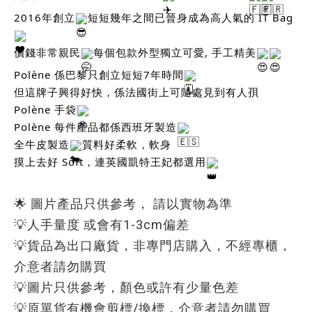
2016年創立
短短幾年之間已晉身成為高人氣的 IT Bag
價錢非常親民
每個包款外型獨立可愛, 手工精美
Polène 係巴黎只創立短短7年時間
但這牌子興得好快，係法國街上可隨處見到有人孭
Polène 手袋
Polène 每件產品都係西班牙製造
全牛皮製造
質料好柔軟，軟身
摸上去好 Soft，連英國凱特王妃都選用
🌟 圖片產品只供參考， 請以實物為準
💡人手量度 或會有1-3cm偏差
💡貨品為出口廠貨，非專門店購入，不經專櫃，
介意者請勿購買
💡圖片只供參考，顏色或許有少量色差
立即購買
💡原單貨有機會剪標/換標，介意者請勿購買