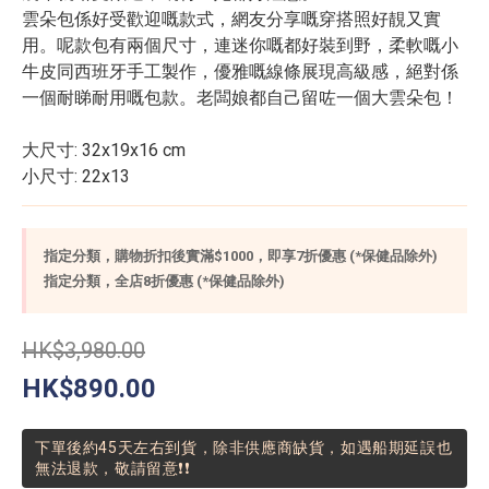
雲朵包係好受歡迎嘅款式，網友分享嘅穿搭照好靚又實
用。呢款包有兩個尺寸，連迷你嘅都好裝到野，柔軟嘅小
牛皮同西班牙手工製作，優雅嘅線條展現高級感，絕對係
一個耐睇耐用嘅包款。老闆娘都自己留咗一個大雲朵包！
大尺寸: 32x19x16 cm
小尺寸: 22x13
指定分類，購物折扣後實滿$1000，即享7折優惠 (*保健品除外)
指定分類，全店8折優惠 (*保健品除外)
HK$3,980.00
HK$890.00
下單後約45天左右到貨，除非供應商缺貨，如遇船期延誤也
無法退款，敬請留意❗❗