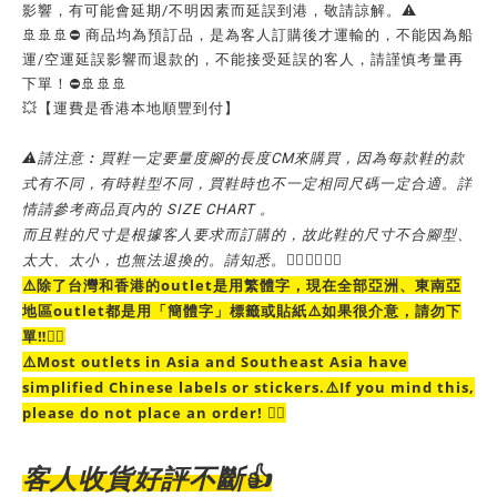
影響，有可能會延期/不明因素而延誤到港，敬請諒解。⚠️
🚢🚢🚢⛔ 商品均為預訂品，是為客人訂購後才運輸的，不能因為船
運/空運延誤影響而退款的，不能接受延誤的客人，請謹慎考量再
下單！⛔🚢🚢🚢
💥【運費是香港本地順豐到付】
⚠請注意︰買鞋一定要量度腳的長度CM來購買，因為每款鞋的款
式有不同，有時鞋型不同，買鞋時也不一定相同尺碼一定合適。詳
情請參考商品頁內的 SIZE CHART 。
而且鞋的尺寸是根據客人要求而訂購的，故此鞋的尺寸不合腳型、
太大、太小，也無法退換的。請知悉。🙇‍♀️🙇‍♀️🙇‍♀️
⚠️
除了台灣和香港的outlet是用繁體字，現在全部亞洲、東南亞
地區outlet都是用「簡體字」
標籤或貼紙⚠️
如果很介意，請勿下
單‼️🙇‍♀️
⚠️Most outlets in Asia and Southeast Asia have
simplified Chinese labels or stickers.⚠️If you mind this,
please do not place an order! 🙇‍♀️
客人收貨好評不斷
👍