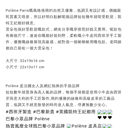
Polène Paris嘅風格係簡約自然又優雅，低調又有設計感，價錢親
民質素又唔差，所以好明白點解呢個品牌短短幾年就咁受歡迎，凱
特王妃都好鍾意。
雲朵包係好受歡迎嘅款式，網友分享嘅穿搭照好靚又實用。呢款包
有兩個尺寸，連迷你嘅都好裝到野，柔軟嘅小牛皮同西班牙手工製
作，優雅嘅線條展現高級感，絕對係一個耐睇耐用嘅包款。老闆娘
都自己留咗一個大雲朵包！
大尺寸: 32x19x16 cm
小尺寸: 22x13x11 cm
Polène 是法國女人及網紅熱捧的手袋品牌
短短數年就晉身為高人氣的品牌，每個手袋都是使用小牛皮由西班
牙與意大利的手工匠製作,簡約優雅的線條和高級皮革的工藝品
質，低調又不經意散發的時尚迷人氣息，俘虜無數少女心。
#西班牙製造
#巴黎新貴
#英國凱特王妃都用
巴黎小眾品牌 Polène
熱賣風靡全球既巴黎小眾品牌
Polène 皮具店