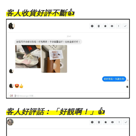
客人收貨好評不斷
👍
客人好評話︰「好靚啊！」
👍